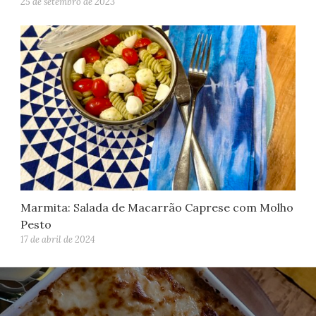
25 de setembro de 2023
Marmita: Salada de Macarrão Caprese com Molho
Pesto
17 de abril de 2024
Navegação
de