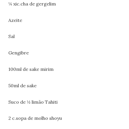
¼ xic.cha de gergelim
Azeite
Sal
Gengibre
100ml de sake mirim
50ml de sake
Suco de ½ limão Tahiti
2 c.sopa de molho shoyu