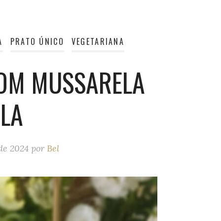
A
PRATO ÚNICO
VEGETARIANA
COM MUSSARELA
ALA
de 2024
por
Bel