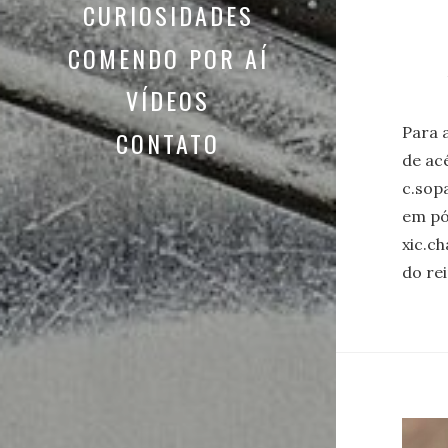
CURIOSIDADES
COMENDO POR AÍ
VÍDEOS
Para 
CONTATO
de ac
c.sop
em pó 
xic.ch
do re