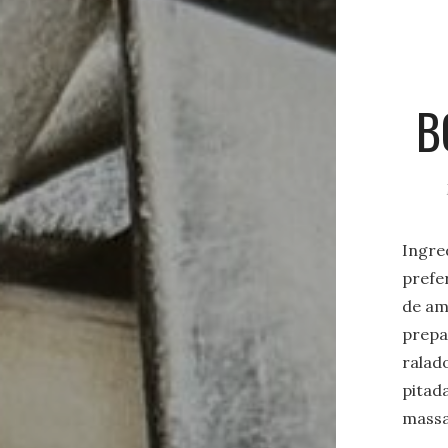
B
Ingre
prefe
de am
prepa
ralad
pitad
massa