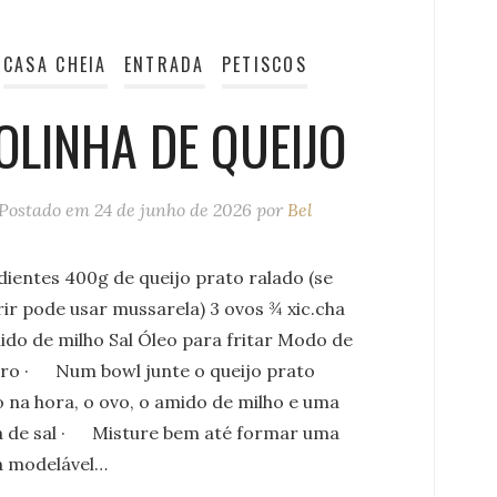
CASA CHEIA
ENTRADA
PETISCOS
OLINHA DE QUEIJO
Postado em
24 de junho de 2026
por
Bel
dientes 400g de queijo prato ralado (se
rir pode usar mussarela) 3 ovos ¾ xic.cha
ido de milho Sal Óleo para fritar Modo de
ro · Num bowl junte o queijo prato
o na hora, o ovo, o amido de milho e uma
a de sal · Misture bem até formar uma
 modelável…