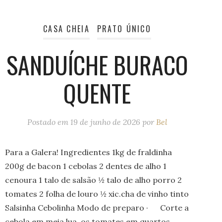
CASA CHEIA
PRATO ÚNICO
SANDUÍCHE BURACO
QUENTE
Postado em
19 de junho de 2026
por
Bel
Para a Galera! Ingredientes 1kg de fraldinha
200g de bacon 1 cebolas 2 dentes de alho 1
cenoura 1 talo de salsão ½ talo de alho porro 2
tomates 2 folha de louro ½ xic.cha de vinho tinto
Salsinha Cebolinha Modo de preparo · Corte a
cebola em meia lua, os tomates em quartos